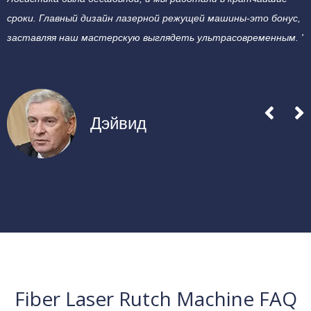
Обзоры эм -режущих лазерных
машин
Настоящие обзоры, настоящее доверие!
'Я был впечатлен быстрой доставкой и настройкой Leapion.
'
Логистика была бесшовной, и мы работали в кратчайшие
и
сроки. Главный дизайн лазерной режущей машины-это бонус,
п
заставляя наш мастерскую выглядеть ультрасовременным. '
П
Дэйвид