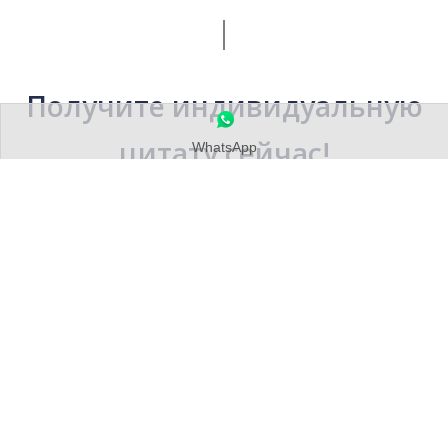
Наслаждайтесь 7% скидкой на свою первую покупку
машины с нами. В качестве альтернативы изучите
возможность стать нашим региональным
дистрибьютором.
.
Узнайте больше здесь
WhatsApp
Получите индивидуальную
цитату сейчас!