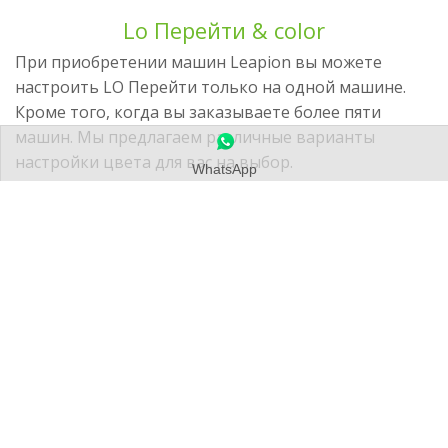
Lo Перейти & color
При приобретении машин Leapion вы можете
настроить LO Перейти только на одной машине.
Кроме того, когда вы заказываете более пяти
машин. Мы предлагаем различные варианты
настройки цвета для вас на выбор.
WhatsApp
Форма
запроса
Чтобы лучше удовлетворить ваши потребности в
промышленном лазерном оборудовании,