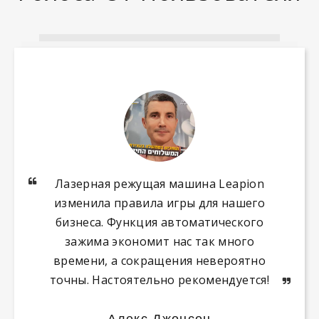
Лазерная режущая машина Leapion
IN телефон идентификация формы
изменила правила игры для нашего
лигента на машине Leapion
бизнеса. Функция автоматического
отличается от всего, что мы
использовали ранее. Это сделало
зажима экономит нас так много
наш рабочий процесс намного более
времени, а сокращения невероятно
точны. Настоятельно рекомендуется!
эффективным, и результаты говорят
сами за себя.
Алекс Джонсон