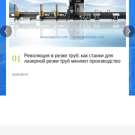
T-HA Автоматическая загрузка
Революция в резке труб: как станки для
01
5.0
лазерной резки труб меняют производство





2026-05-07