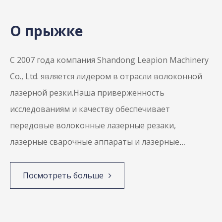
О прыжке
С 2007 года компания Shandong Leapion Machinery
Co., Ltd. является лидером в отрасли волоконной
лазерной резки.Наша приверженность
F-BT Металлические изделия из металла Разрез
исследованиям и качеству обеспечивает
листов и труб
передовые волоконные лазерные резаки,
5.0





лазерные сварочные аппараты и лазерные
устройства для удаления ржавчины.
Наш
современный завод Поддержка со стороны, в
Посмотреть больше
котором работают 500 сотрудников, в том числе
120 исследователей, обеспечивает глобальное