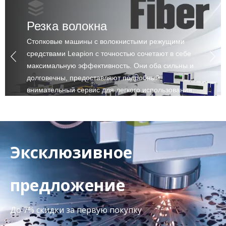
Резка волокна
Стопковые машины с волокнистыми режущими
средствами Leapion с точностью сочетают в себе
максимальную эффективность. Они оба сильны и
долговечны, предоставляют подробный,
внимательный сервис для легкого использования.
Эксклюзивное
предложение
До 7% скидки за первую покупку