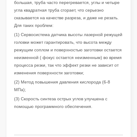
большая, труба часто перегревается, углы и четыре
угла квадратная труба сгорает, что серьезно
Лазерное удаление краски. Вам нужно выбрать лучший способ удаления краски.
сказывается на качестве разреза, и даже не резать.
В области обработки и реставрации поверхностей лазерное уд
Для таких проблем:
(1) Сервосистема датчика высоты лазерной режущей
головки может гарантировать, что высота между
режущим соплом и поверхностью заготовки остается
неизменной ( фокус остается неизменным) во время
процесса резки, так что эффект резки не зависит от
изменения поверхности заготовки;
(2) Метод повышения давления кислорода (6-8
МПа);
(3) Скорость синтеза острых углов улучшена с
помощью программного обеспечения.
Сколько стоит лазерный резак? Как выбрать лучшее?
Станки лазерной резки являются важным инструментом в совре