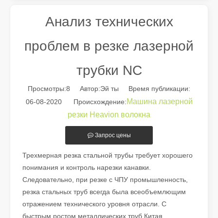
Анализ технических
проблем в резке лазерной
трубки NC
Просмотры:
8
Автор:Эй ты Время публикации:
Машина лазерной
06-08-2020 Происхождение:
резки Heavion волокна
Запрос цены
Руководство на 2026 год: как станки для резки труб с волоконным лазером совершают революцию в производстве труб
Путеводитель на 2026 год: как станки для резки труб с вол
Трехмерная резка стальной трубы требует хорошего
понимания и контроль нарезки канавки.
Следовательно, при резке с ЧПУ промышленность,
резка стальных труб всегда была всеобъемлющим
отражением технического уровня отрасли. С
быстрым ростом металлических труб Китая