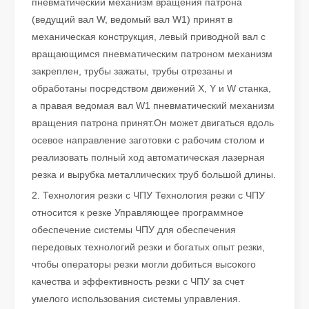
пневматический механизм вращения патрона
(ведущий вал W, ведомый вал W1) принят в
механическая конструкция, левый приводной вал с
Как выбрать партнера по работе: станок для лазерной резки
вращающимся пневматическим патроном механизм
Лазерная резка металла — это прецизионный метод, широко и
закреплен, трубы зажаты, трубы отрезаны и
обработаны посредством движений X, Y и W станка,
а правая ведомая вал W1 пневматический механизм
вращения патрона принят.Он может двигаться вдоль
осевое направление заготовки с рабочим столом и
реализовать полный ход автоматическая лазерная
резка и вырубка металлических труб большой длины.
2. Технология резки с ЧПУ Технология резки с ЧПУ
относится к резке Управляющее программное
обеспечение системы ЧПУ для обеспечения
передовых технологий резки и богатых опыт резки,
чтобы операторы резки могли добиться высокого
Лазерная резка металлических листов – широко используемый метод резки.
качества и эффективность резки с ЧПУ за счет
Лазерная резка металлических листов – широко используемый м
умелого использования системы управления.