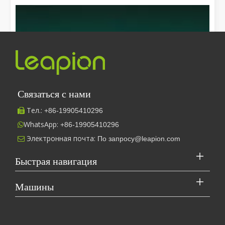
Отпрыгнув от суеты и суеты, мы отправляемся в путешествие,
Связаться с нами
Тел.:
+86-
19905410296

WhatsApp:
+86-19905410296

Электронная почта:
По запросу@leapion.com

Быстрая навигация
Leapion в настоящее время демонстрирует свое лазерное оборудование на стенде 18.1E12 на Кантонской ярмарке.
Машины
В настоящее время Leapion демонстрирует свое лазерное обо
[Машина для лазерной резки Видео о нас S]