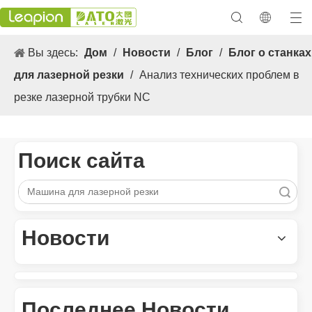
Вы здесь:
Дом
/
Новости
/
Блог
/
Блог о станках
для лазерной резки
/
Анализ технических проблем в
резке лазерной трубки NC
Поиск сайта
Поиск
Новости
Универсальные 3. Применение s и выдающиеся функции лазерных маркировочных машин
Универсальные 3. Применение и выдающиеся особенности лаз
Последнее Новости