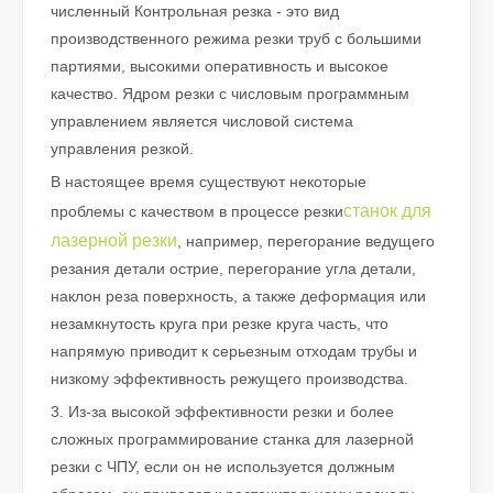
численный Контрольная резка - это вид
производственного режима резки труб с большими
партиями, высокими оперативность и высокое
качество. Ядром резки с числовым программным
управлением является числовой система
управления резкой.
В настоящее время существуют некоторые
станок для
проблемы с качеством в процессе резки
лазерной резки
, например, перегорание ведущего
резания детали острие, перегорание угла детали,
наклон реза поверхность, а также деформация или
Хороший ли это выбор? Насколько сильна лазерная сварка?
незамкнутость круга при резке круга часть, что
Лазерная сварка произвела революцию в современном произво
напрямую приводит к серьезным отходам трубы и
низкому эффективность режущего производства.
3. Из-за высокой эффективности резки и более
сложных программирование станка для лазерной
резки с ЧПУ, если он не используется должным