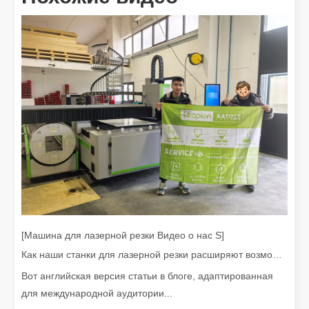
Наши международные партнеры проехали тысячи миль, чтобы посетить нашу фабрику и стать свидетелями волшебства технологии лазерной резки!
Наши международные партнеры проехали тысячи миль, чтобы п
[Машина для лазерной резки Видео о нас S]
Как наши станки для лазерной резки расширяют возможности мексиканского производства
Вот английская версия статьи в блоге, адаптированная
для международной аудитории...
Тимбилдинг Leapion Red Leaf Valley подошел к успешному завершению