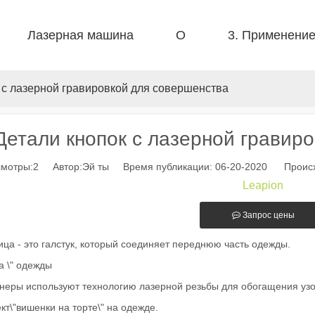
Лазерная машина
О
3. Применени
 F-PL Стальная резка 
 F-BS односпальная кровать закрыта 
 F-EA Economical 
 FB Basic 
 F-Mi Mini 
 FC-B Производство в катушке 
 с лазерной гравировкой для совершенства
Детали кнопок с лазерной гравир
мотры:
2
Автор:Эй ты Время публикации: 06-20-2020 Происх
Leapion
Запрос цены
ица - это галстук, который соединяет переднюю часть одежды.
за \" одежды
неры используют технологию лазерной резьбы для обогащения узо
т\"вишенки на торте\" на одежде.