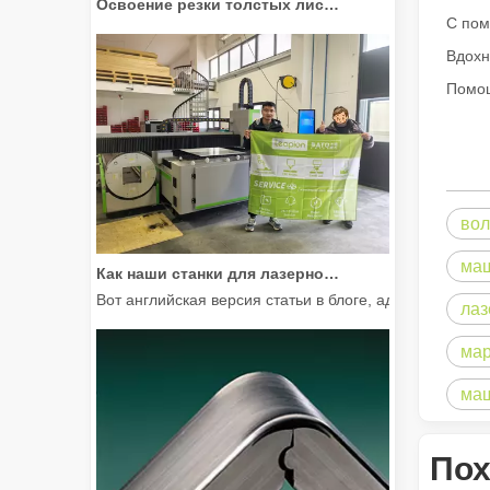
С пом
Вдохн
Помощ
вол
Как наши станки для лазерной резки расширяют возможности мексиканского производства
маш
Вот английская версия статьи в блоге, адаптирован
лаз
мар
маш
Пох