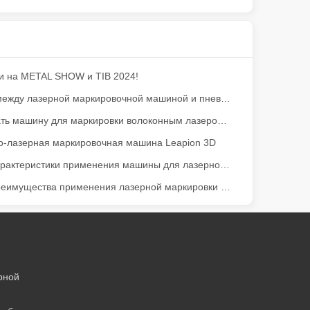
чи на METAL SHOW и TIB 2024!
Разница между лазерной маркировочной машиной и пневматической маркировочной машиной
Как выбрать машину для маркировки волоконным лазером？
ий спектр материалов с высокой точностью и низким уровнем отхо
о-лазерная маркировочная машина Leapion 3D
Каковы характеристики применения машины для лазерной маркировки пластмасс?
Каковы преимущества применения лазерной маркировки машины в автомобильной производственной промышленности?
рной
ю и универсальностью. Однако некоторые могут сказать, что у лаз