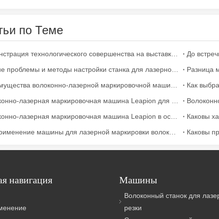
тьи по Теме
Демонстрация технологического совершенства на выставке INTERTOOL Austria
До встре
Общие проблемы и методы настройки станка для лазерной маркировки
Преимущества волоконно-лазерной маркировочной машины Leapion
широко используемый в металлообработке. Он может резать широк
Волоконно-лазерная маркировочная машина Leapion для маркировки номеров Lo Перейти
Волоконн
Волоконно-лазерная маркировочная машина Leapion в основном используется для маркировки металлов.
Как применение машины для лазерной маркировки волокна в автозапчасти?
ая навигация
Машины
Волоконный станок для лазе
именение
резки
ьзуемый метод резки. Он известен своей точностью, эффективность