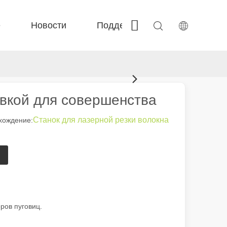
е
Новости
Поддерживать
Связать
 Fe-BS закрыта точность 
 FC-BS-катушка производство 
 F-г-г большой размер 
 Fe-EA EACATILE EXCHANGE 
овкой для совершенства
Станок для лазерной резки волокна
ождение:
ров пуговиц.