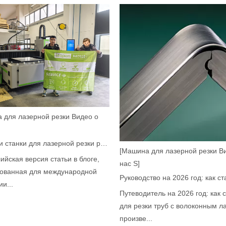
уб с волоконным лазером произвели революцию в производстве тр
 для лазерной резки Видео о
Как наши станки для лазерной резки расширяют возможности мексиканского производства
[Машина для лазерной резки В
ийская версия статьи в блоге,
нас S]
ованная для международной
и...
Путеводитель на 2026 год: как 
й в быстро развивающейся обрабатывающей промышленности. Он мо
для резки труб с волоконным л
произве...