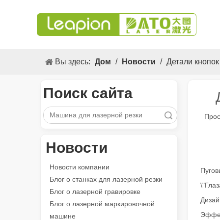
Вы здесь:
Дом
/
Новости
/
Детали кнопок
Поиск сайта
Поиск
Прос
Новости
Новости компании
Пугов
Блог о станках для лазерной резки
\"Гла
Блог о лазерной гравировке
Дизай
Блог о лазерной маркировочной
Эффек
машине
Универсальные 3. Применение s и выдающиеся функции лазерных маркировочных машин