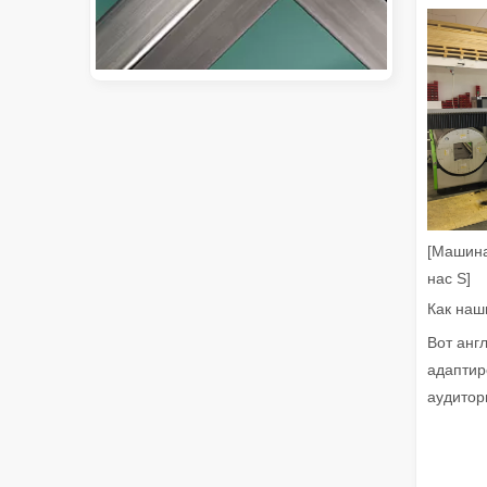
Руководство на 2026 год: как станки для резки труб с волоконным лазером совершают революцию в производстве труб
Путеводитель на 2026 год: как станки для резки тр
[Машина
нас S]
Вот англ
адаптир
аудитори
Что такое лазерная резка труб?
Лазерная резка труб является ключевой технологие