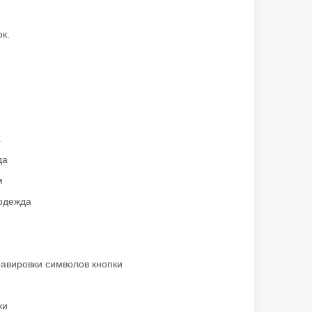
ых отраслях CA
к.
.
да
м
 одежда
равировки символов кнопки
ки