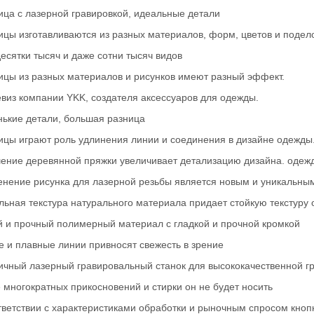
ица с лазерной гравировкой, идеальные детали
ости лазерных маркировок. Их широкое использование в различн
ицы изготавливаются из разных материалов, форм, цветов и подело
десятки тысяч и даже сотни тысяч видов
ицы из разных материалов и рисунков имеют разный эффект.
евиз компании YKK, создателя аксессуаров для одежды.
ькие детали, большая разница
ицы играют роль удлинения линии и соединения в дизайне одежды
ение деревянной пряжки увеличивает детализацию дизайна. одеж
нение рисунка для лазерной резьбы является новым и уникальны
льная текстура натурального материала придает стойкую текстуру
й и прочный полимерный материал с гладкой и прочной кромкой
е и плавные линии привносят свежесть в зрение
ичный лазерный гравировальный станок для высококачественной г
 многократных прикосновений и стирки он не будет носить
тветствии с характеристиками обработки и рыночным спросом кноп