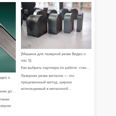
уб. В быстро развивающемся мире производства металлов эффектив
[Машина для лазерной резки Видео о
нас S]
Как выбрать партнера по работе: станок для лазерной резки
Лазерная резка металла — это
идео о
прецизионный метод, широко
используемый в металлооб...
Руководство на 2026 год: как станки для резки труб с волоконным лазером совершают революцию в производстве труб
станки
жет обрабатывать различные металлические трубы с высокой точн
азером