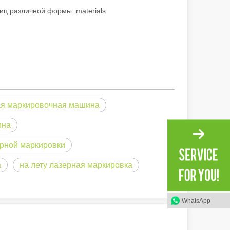
иц различной формы. materials
ая маркировочная машина
ина
и вдохновляющий тон оригинала. Сияние через Тихий океан: как 
ерной маркировки
а
на лету лазерная маркировка
WhatsApp