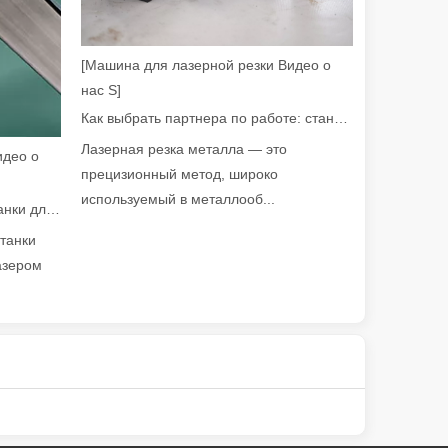
[Машина для лазерной резки Видео о
нас S]
Как выбрать партнера по работе: станок для лазерной резки
уб. В быстро развивающемся мире производства металлов эффектив
Лазерная резка металла — это
идео о
прецизионный метод, широко
используемый в металлооб...
Руководство на 2026 год: как станки для резки труб с волоконным лазером совершают революцию в производстве труб
станки
азером
жет обрабатывать различные металлические трубы с высокой точн