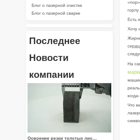
«пор»
Универсальные 3. Применение и выдающиеся особенн
Блог о лазерной очистке
горлу
Блог о лазерной сварке
Есть 
Хочу 
Последнее
Жирны
сердц
следу
Новости
На са
Революция в резке труб: как станки для лазерной резки труб меняют производство
компании
марк
машин
реаль
когда
Что м
лазер
симво
Освоение резки толстых листов: как станки для волоконной лазерной резки совершают революцию в производстве