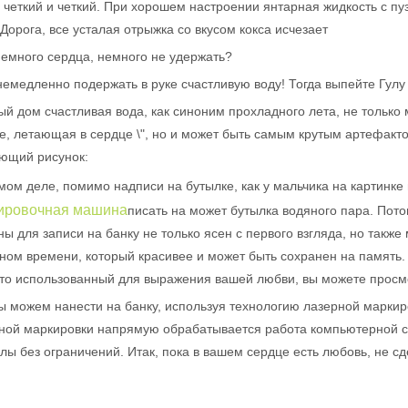
 четкий и четкий. При хорошем настроении янтарная жидкость с пу
ости лазерных маркировок. Их широкое использование в различн
 Дорога, все усталая отрыжка со вкусом кокса исчезает
немного сердца, немного не удержать?
немедленно подержать в руке счастливую воду! Тогда выпейте Гулу 
й дом счастливая вода, как синоним прохладного лета, не только 
е, летающая в сердце \", но и может быть самым крутым артефакто
ющий рисунок:
мом деле, помимо надписи на бутылке, как у мальчика на картинке
ировочная машина
писать на может бутылка водяного пара. Пот
ы для записи на банку не только ясен с первого взгляда, но также
ном времени, который красивее и может быть сохранен на память. П
-то использованный для выражения вашей любви, вы можете просмо
ы можем нанести на банку, используя технологию лазерной маркиро
ной маркировки напрямую обрабатывается работа компьютерной с
лы без ограничений. Итак, пока в вашем сердце есть любовь, не 