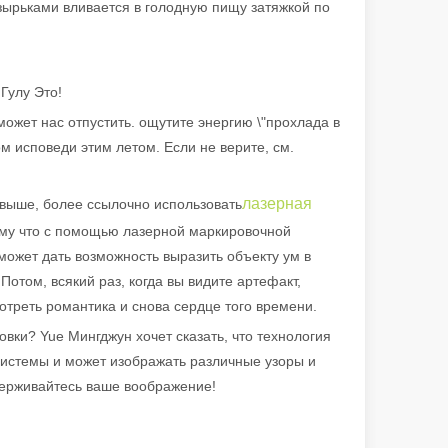
зырьками вливается в голодную пищу затяжкой по
ых отраслях CA
Гулу Это!
может нас отпустить. ощутите энергию \"прохлада в
м исповеди этим летом. Если не верите, см.
лазерная
 выше, более ссылочно использовать
ому что с помощью лазерной маркировочной
 может дать возможность выразить объекту ум в
отом, всякий раз, когда вы видите артефакт,
треть романтика и снова сердце того времени.
вки? Yue Мингджун хочет сказать, что технология
истемы и может изображать различные узоры и
сдерживайтесь ваше воображение!