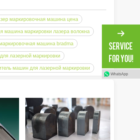
азер маркировочная машина цена
я машина маркировки лазера волокна
 маркировочная машина bradma
для лазерной маркировки
итель машин для лазерной маркировки
WhatsApp
и вдохновляющий тон оригинала. Сияние через Тихий океан: как 