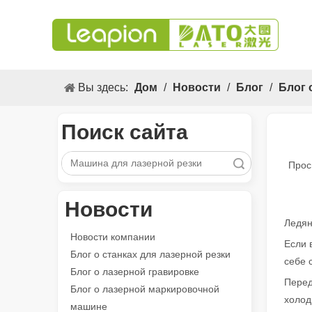
Вы здесь:
Дом
/
Новости
/
Блог
/
Блог 
Поиск сайта
Поиск
Прос
Новости
Ледян
Новости компании
Если 
Блог о станках для лазерной резки
себе 
Блог о лазерной гравировке
Перед
Блог о лазерной маркировочной
холод
Универсальные 3. Применение s и выдающиеся функции лазерных маркировочных машин
машине