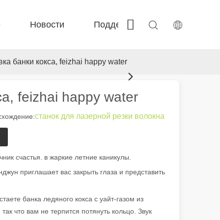
е
Новости
Поддерживать
Связать
 Fe-BS закрыта точность 
 FC-BS-катушка производство 
 F-г-г большой размер 
 Fe-EA EACATILE EXCHANGE 
а банки кокса, feizhai happy water
, feizhai happy water
станок для лазерной резки волокна
хождение:
чник счастья. в жаркие летние каникулы.
джун приглашает вас закрыть глаза и представить
аете банка ледяного кокса с уайт-газом из
ак что вам не терпится потянуть кольцо. Звук