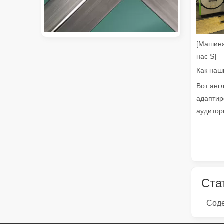
[Машина
нас S]
Руководство на 2026 год: как станки для резки труб с волоконным лазером совершают революцию в производстве труб
Путеводитель на 2026 год: как станки для резки тр
Вот англ
адаптир
аудитори
Ста
Что такое лазерная резка труб?
Лазерная резка труб является ключевой технологие
Соде