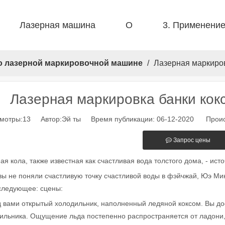
Лазерная машина
О
3. Применени
 F-PL Стальная резка 
 F-BS односпальная кровать закрыта 
 F-EA Economical 
 FB Basic 
 F-Mi Mini 
 FC-B Производство в катушке 
о лазерной маркировочной машине
/
Лазерная маркировк
Лазерная маркировка банки кокса
мотры:
13
Автор:Эй ты Время публикации: 06-12-2020 Проис
Запрос цены
ая кола, также известная как счастливая вода толстого дома, - исто
вы не поняли счастливую точку счастливой воды в фэйчжай, Юэ Мин
следующее: сцены:
 вами открытый холодильник, наполненный ледяной коксом. Вы дост
ильника. Ощущение льда постепенно распространяется от ладони, т