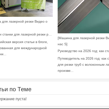
 для лазерной резки Видео о
Как наши станки для лазерной резки расширяют возможности мексиканского производства
уб с волоконным лазером произвели революцию в производстве тр
[Машина для лазерной резки В
ийская версия статьи в блоге,
нас S]
ованная для международной
и...
Путеводитель на 2026 год: как 
для резки труб с волоконным л
произве...
тьи по Теме
й в быстро развивающейся обрабатывающей промышленности. Он мо
ржание пуста!