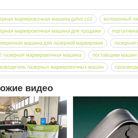
ерная маркировочная машина galvo co2
волоконный л
ерная маркировочная машина для продажи
портативна
евренная машина для лазерной маркировки
лазерная
 лазерная маркировочная машина
поставщики машин 
изводитель лазерных маркировочных машин
производ
ная для международной аудитории, сохраняющая профессиональный 
ожие видео