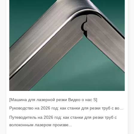
Наши международные партнеры проехали тысячи миль, чтобы посетить нашу фабрику и стать свидетелями волшебства технологии лазерной резки!
Наши международные партнеры проехали тысячи миль, чтобы п
[Машина для лазерной резки Видео о нас S]
Руководство на 2026 год: как станки для резки труб с волоконным лазером совершают революцию в производстве труб
Путеводитель на 2026 год: как станки для резки труб с
волоконным лазером произве...
Тимбилдинг Leapion Red Leaf Valley подошел к успешному завершению