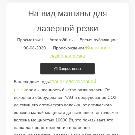
На вид машины для
лазерной резки
Просмотры:
1
Автор:Эй ты Время публикации:
Волоконно-
06-08-2020 Происхождение:
лазерная резка
Запрос цены
станок для лазерной
В последние годы
Руководство на 2026 год: как станки для резки труб с волоконным лазером совершают революцию в производстве труб
резки
промышленность быстро развивалась. От
Путеводитель на 2026 год: как станки для резки труб с вол
исходного оборудования YAG и оборудования CO2
до текущего оптического волокна, от оптического
волокна малой мощности до нынешнего оптического
волокна мощностью 10000 Вт, это показывает, что
наша лазерная технология постоянно