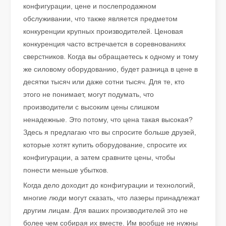
конфигурации, цене и послепродажном
обслуживании, что также является предметом
Как выбрать партнера по работе: станок для лазерной резки
конкуренции крупных производителей. Ценовая
Лазерная резка металла — это прецизионный метод, широко и
конкуренция часто встречается в соревнованиях
сверстников. Когда вы обращаетесь к одному и тому
же силовому оборудованию, будет разница в цене в
десятки тысяч или даже сотни тысяч. Для те, кто
этого не понимает, могут подумать, что
производители с высоким цены слишком
ненадежные. Это потому, что цена такая высокая?
Здесь я предлагаю что вы спросите больше друзей,
которые хотят купить оборудование, спросите их
конфигурации, а затем сравните цены, чтобы
понести меньше убытков.
Когда дело доходит до конфигурации и технологий,
Лазерная резка металлических листов – широко используемый метод резки.
многие люди могут сказать, что лазеры принадлежат
Лазерная резка металлических листов – широко используемый м
другим лицам. Для ваших производителей это не
более чем собирая их вместе. Им вообще не нужны