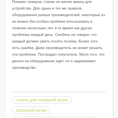
Помимо лазеров, станки не менее важны для
устройство. Для одних и тех же лазеров,
оборудования разных производителей, некоторые из
их можно без особых проблем использовать в
течение нескольких лет, в то время как другие
проблемы каждый день. Сяобянь не говорит, что
каждый должен уметь понять почему. Более того,
Что такое лазерная резка? Наука среза
есть ошибка. Даже производитель не может решить
Что такое лазерная резка? Наука о срезе По своей сути лазе
эта проблема. Пострадал покупатель. Мало того, что
деньги на оборудование идет, но и задерживает
производство.
станок для лазерной резки
лазерный резак