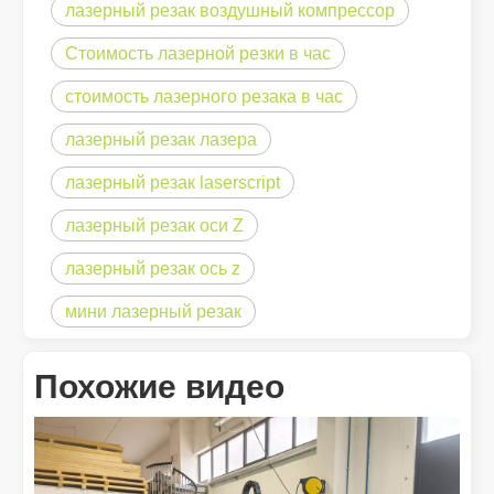
лазерный резак воздушный компрессор
Лазерное удаление краски. Вам нужно выбрать лучший способ удаления краски.
Стоимость лазерной резки в час
В области обработки и реставрации поверхностей лазерное уд
стоимость лазерного резака в час
лазерный резак лазера
лазерный резак laserscript
лазерный резак оси Z
лазерный резак ось z
мини лазерный резак
Похожие видео
Сколько стоит лазерный резак? Как выбрать лучшее?
Станки лазерной резки являются важным инструментом в совре