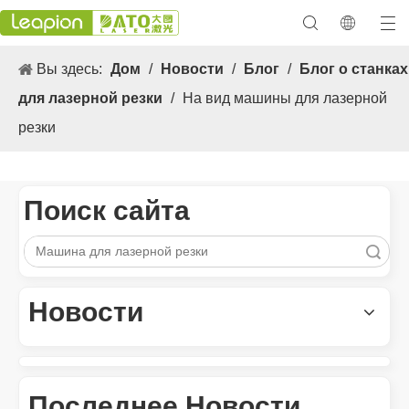
Вы здесь:
Дом
/
Новости
/
Блог
/
Блог о станках
для лазерной резки
/
На вид машины для лазерной
резки
Поиск сайта
Поиск
Новости
Универсальные 3. Применение s и выдающиеся функции лазерных маркировочных машин
Универсальные 3. Применение и выдающиеся особенности лаз
Последнее Новости