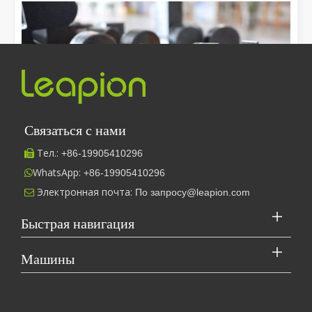
Отпрыгнув от суеты и суеты, мы отправляемся в путешествие,
Связаться с нами
Тел.:
+86-
19905410296

WhatsApp:
+86-19905410296

Электронная почта:
По запросу@leapion.com

[Машина для лазерной резки Видео о нас S]
Быстрая навигация
Как выбрать партнера по работе: станок для лазерной резки
Лазерная резка металла — это прецизионный метод,
Leapion в настоящее время демонстрирует свое лазерное оборудование на стенде 18.1E12 на Кантонской ярмарке.
Машины
широко используемый в металлооб...
В настоящее время Leapion демонстрирует свое лазерное обо