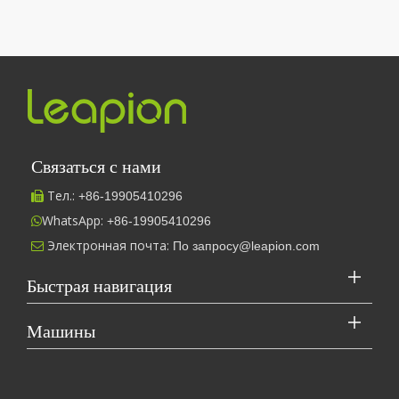
Отпрыгнув от суеты и суеты, мы отправляемся в путешествие,
Связаться с нами
Тел.:
+86-
19905410296

WhatsApp:
+86-19905410296

Электронная почта:
По запросу@leapion.com

Быстрая навигация
Leapion в настоящее время демонстрирует свое лазерное оборудование на стенде 18.1E12 на Кантонской ярмарке.
Машины
В настоящее время Leapion демонстрирует свое лазерное обо