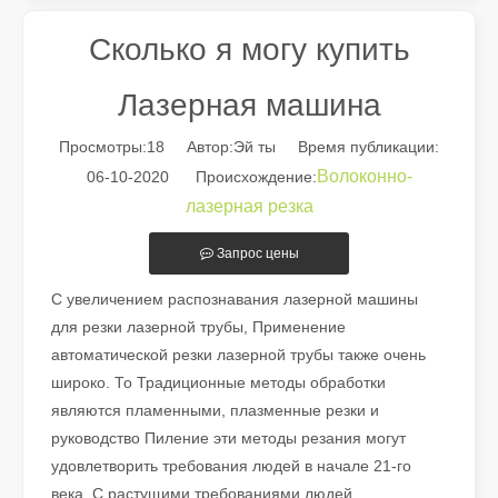
Сколько я могу купить
Лазерная машина
Просмотры:
18
Автор:Эй ты Время публикации:
Волоконно-
06-10-2020 Происхождение:
лазерная резка
Запрос цены
С увеличением распознавания лазерной машины
Руководство на 2026 год: как станки для резки труб с волоконным лазером совершают революцию в производстве труб
для резки лазерной трубы, Применение
Путеводитель на 2026 год: как станки для резки труб с вол
автоматической резки лазерной трубы также очень
широко. То Традиционные методы обработки
являются пламенными, плазменные резки и
руководство Пиление эти методы резания могут
удовлетворить требования людей в начале 21-го
века. С растущими требованиями людей,