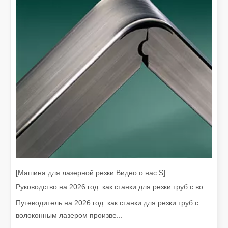
Лазерное удаление краски. Вам нужно выбрать лучший способ удаления краски.
В области обработки и реставрации поверхностей лазерное уд
[Машина для лазерной резки Видео о нас S]
Руководство на 2026 год: как станки для резки труб с волоконным лазером совершают революцию в производстве труб
Сколько стоит лазерный резак? Как выбрать лучшее?
Путеводитель на 2026 год: как станки для резки труб с
Станки лазерной резки являются важным инструментом в совре
волоконным лазером произве...