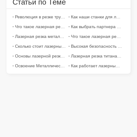
Статьи по Теме
Революция в резке труб: как станки для лазерной резки труб меняют производство
Как наши станки для лазерной резки расширяют возможности мексиканского производства
Что такое лазерная резка труб?
Как выбрать партнера по работе: станок для лазерной резки
Лазерная резка металлических листов – широко используемый метод резки.
Что такое лазерная резка? Наука среза
Наши международные партнеры проехали тысячи миль, чтобы посетить нашу фабрику и стать свидетелями волшебства технологии лазерной резки!
Сколько стоит лазерный резак? Как выбрать лучшее?
Высокая безопасность и пользователь - дружелюбный лазерный резак
Наши международные партнеры проехали тысячи миль, чтобы п
Основы лазерной резки: помогут вам полностью понять
Лазерная резка титана: передовые решения для высокотехнологичных производств
Освоение Металлические изделия из металла работы: основная роль Металлические изделия из металла лазерных резаков
Как работает лазерный резак? Все, что вам нужно знать
Тимбилдинг Leapion Red Leaf Valley подошел к успешному завершению