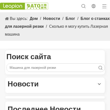
Вы здесь:
Дом
/
Новости
/
Блог
/
Блог о станках
для лазерной резки
/
Сколько я могу купить Лазерная
машина
Поиск сайта
Поиск
Новости
Универсальные 3. Применение s и выдающиеся функции лазерных маркировочных машин
Универсальные 3. Применение и выдающиеся особенности лаз
Последнее Новости