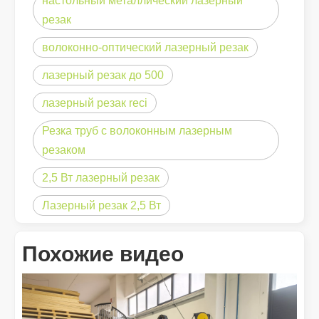
настольный металлический лазерный
резак
волоконно-оптический лазерный резак
лазерный резак до 500
лазерный резак reci
Резка труб с волоконным лазерным
резаком
2,5 Вт лазерный резак
Хороший ли это выбор? Насколько сильна лазерная сварка?
Лазерный резак 2,5 Вт
Лазерная сварка произвела революцию в современном произво
Похожие видео