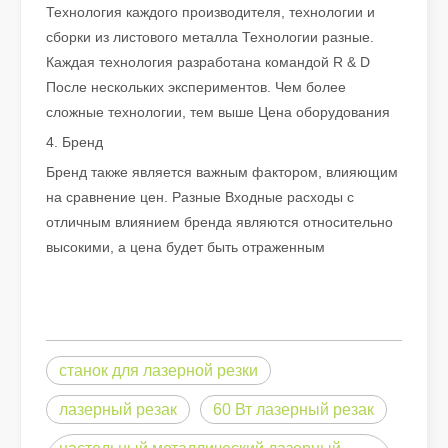
Технология каждого производителя, технологии и
сборки из листового металла Технологии разные.
Как выбрать партнера по работе: станок для лазерной резки
Каждая технология разработана командой R & D
Лазерная резка металла — это прецизионный метод, широко и
После нескольких экспериментов. Чем более
сложные технологии, тем выше Цена оборудования
4. Бренд
Бренд также является важным фактором, влияющим
на сравнение цен. Разные Входные расходы с
отличным влиянием бренда являются относительно
высокими, а цена будет быть отраженным
станок для лазерной резки
Лазерная резка металлических листов – широко используемый метод резки.
лазерный резак
60 Вт лазерный резак
Лазерная резка металлических листов – широко используемый м