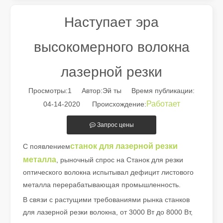
Наступает эра
высокомерного волокна
лазерной резки
Просмотры:
1
Автор:Эй ты Время публикации:
Работает
04-14-2020 Происхождение:
Запрос цены
Руководство на 2026 год: как станки для резки труб с волоконным лазером совершают революцию в производстве труб
станок для лазерной резки
С появлением
Путеводитель на 2026 год: как станки для резки труб с вол
металла
, рыночный спрос на Станок для резки
оптического волокна испытывал дефицит листового
металла перерабатывающая промышленность.
В связи с растущими требованиями рынка станков
для лазерной резки волокна, от 3000 Вт до 8000 Вт,