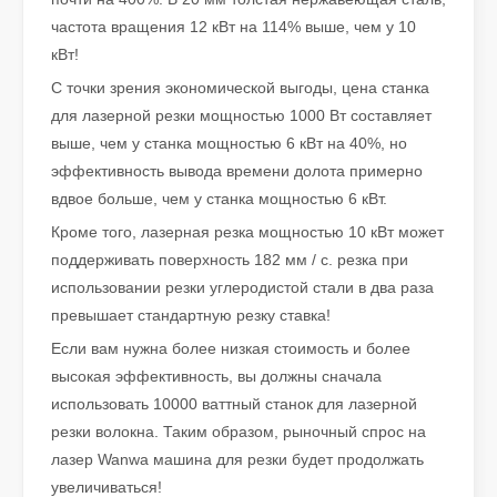
частота вращения 12 кВт на 114% выше, чем у 10
Как выбрать партнера по работе: станок для лазерной резки
кВт!
Лазерная резка металла — это прецизионный метод, широко и
С точки зрения экономической выгоды, цена станка
для лазерной резки мощностью 1000 Вт составляет
выше, чем у станка мощностью 6 кВт на 40%, но
эффективность вывода времени долота примерно
вдвое больше, чем у станка мощностью 6 кВт.
Кроме того, лазерная резка мощностью 10 кВт может
поддерживать поверхность 182 мм / с. резка при
использовании резки углеродистой стали в два раза
превышает стандартную резку ставка!
Если вам нужна более низкая стоимость и более
высокая эффективность, вы должны сначала
использовать 10000 ваттный станок для лазерной
Лазерная резка металлических листов – широко используемый метод резки.
резки волокна. Таким образом, рыночный спрос на
Лазерная резка металлических листов – широко используемый м
лазер Wanwa машина для резки будет продолжать
увеличиваться!