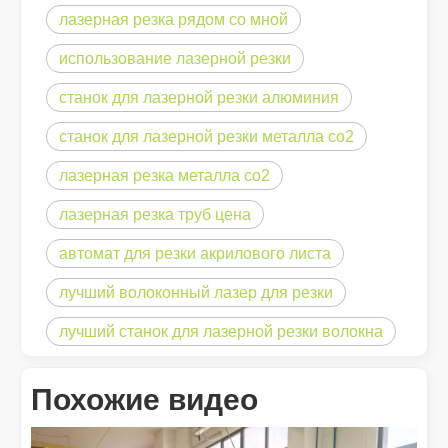
лазерная резка рядом со мной
использование лазерной резки
станок для лазерной резки алюминия
станок для лазерной резки металла co2
Что такое лазерная резка? Наука среза
Что такое лазерная резка? Наука о срезе По своей сути лазе
лазерная резка металла со2
лазерная резка труб цена
автомат для резки акрилового листа
лучший волоконный лазер для резки
лучший станок для лазерной резки волокна
Похожие видео