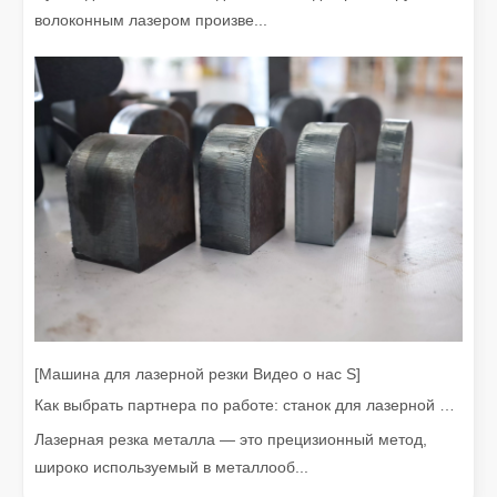
волоконным лазером произве...
Наши международные партнеры проехали тысячи миль, чтобы посетить нашу фабрику и стать свидетелями волшебства технологии лазерной резки!
Наши международные партнеры проехали тысячи миль, чтобы п
[Машина для лазерной резки Видео о нас S]
Как выбрать партнера по работе: станок для лазерной резки
Лазерная резка металла — это прецизионный метод,
широко используемый в металлооб...
Тимбилдинг Leapion Red Leaf Valley подошел к успешному завершению