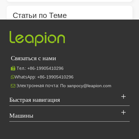
Отпрыгнув от суеты и суеты, мы отправляемся в путешествие,
Статьи по Теме
Почему нужно добавить антифриз на лазерную резки?
Какие виды вспомогательных газов доступны для лазерных резки?
В каких отраслях промышленности в основном используются металлические лазерные режущие машины?
Как решить проблему ошибки лазерной резки?
Преимущества лазерной резки для резки металла
Сколько стоит лазерная резка цена?
Связаться с нами
Звезда лазерная резка машина для обработки листовой промышленности
Факторы, влияющие на качество углеродной стали, вырезанного металлической лазерной резки
Тел.:
+86-
19905410296

3. Применение волоконно-лазерной резки машины в листовой промышленности
Стандартный операционный поток лазерной резки
WhatsApp:
+86-19905410296

Как решить ошибку лазерной резки машины
Как использовать лазерную резку? Как правильно управлять лазерной резкой машиной
Электронная почта:
По запросу@leapion.com

Быстрая навигация
Leapion в настоящее время демонстрирует свое лазерное оборудование на стенде 18.1E12 на Кантонской ярмарке.
Машины
В настоящее время Leapion демонстрирует свое лазерное обо