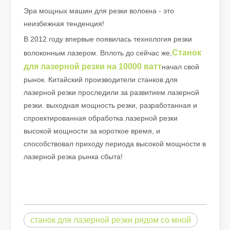
Эра мощных машин для резки волокна - это
неизбежная тенденция!
В 2012 году впервые появилась технология резки
Станок
волоконным лазером. Вплоть до сейчас же,
для лазерной резки на 10000 ватт
начал свой
рынок. Китайский производители станков для
лазерной резки проследили за развитием лазерной
резки. выходная мощность резки, разработанная и
спроектированная обработка лазерной резки
высокой мощности за короткое время, и
Хороший ли это выбор? Насколько сильна лазерная сварка?
способствовал приходу периода высокой мощности в
Лазерная сварка произвела революцию в современном произво
лазерной резка рынка сбыта!
станок для лазерной резки рядом со мной