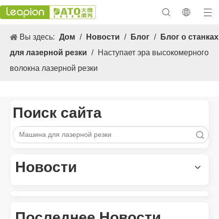
Вы здесь:
Дом
/
Новости
/
Блог
/
Блог о станках
для лазерной резки
/
Наступает эра высокомерного
волокна лазерной резки
Поиск сайта
Поиск
Универсальные 3. Применение s и выдающиеся функции лазерных маркировочных машин
Новости
Универсальные 3. Применение и выдающиеся особенности лаз
Последнее Новости