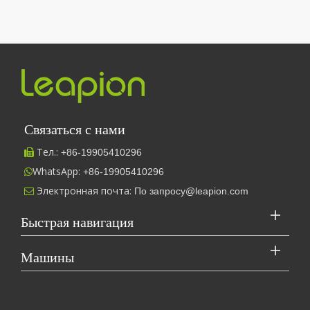
Отпрыгнув от суеты и суеты, мы отправляемся в путешествие,
Связаться с нами
Тел.:
+86-
19905410296

WhatsApp:
+86-19905410296

Электронная почта:
По запросу@leapion.com

Быстрая навигация
Leapion в настоящее время демонстрирует свое лазерное оборудование на стенде 18.1E12 на Кантонской ярмарке.
Машины
В настоящее время Leapion демонстрирует свое лазерное обо