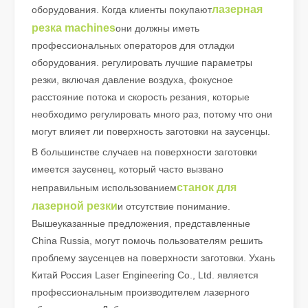
лазерная
оборудования. Когда клиенты покупают
резка machines
они должны иметь
Как выбрать партнера по работе: станок для лазерной резки
профессиональных операторов для отладки
Лазерная резка металла — это прецизионный метод, широко и
оборудования. регулировать лучшие параметры
резки, включая давление воздуха, фокусное
расстояние потока и скорость резания, которые
необходимо регулировать много раз, потому что они
могут влияет ли поверхность заготовки на заусенцы.
В большинстве случаев на поверхности заготовки
имеется заусенец, который часто вызвано
станок для
неправильным использованием
лазерной резки
и отсутствие понимание.
Вышеуказанные предложения, представленные
China Russia, могут помочь пользователям решить
проблему заусенцев на поверхности заготовки. Ухань
Лазерная резка металлических листов – широко используемый метод резки.
Китай Россия Laser Engineering Co., Ltd. является
Лазерная резка металлических листов – широко используемый м
профессиональным производителем лазерного