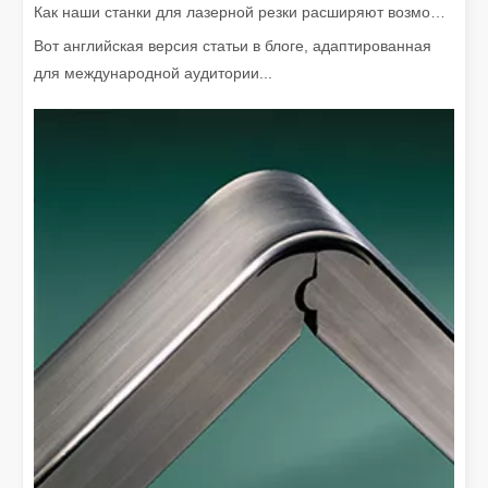
Как наши станки для лазерной резки расширяют возможности мексиканского производства
Лазерное удаление краски. Вам нужно выбрать лучший способ удаления краски.
Вот английская версия статьи в блоге, адаптированная
В области обработки и реставрации поверхностей лазерное уд
для международной аудитории...
Сколько стоит лазерный резак? Как выбрать лучшее?
Станки лазерной резки являются важным инструментом в совре