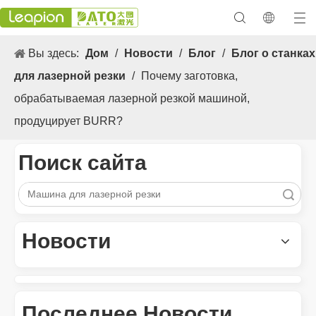
Вы здесь:
Дом
/
Новости
/
Блог
/
Блог о станках
для лазерной резки
/
Почему заготовка,
обрабатываемая лазерной резкой машиной,
продуцирует BURR?
Поиск сайта
Поиск
Универсальные 3. Применение s и выдающиеся функции лазерных маркировочных машин
Новости
Универсальные 3. Применение и выдающиеся особенности лаз
Последнее Новости