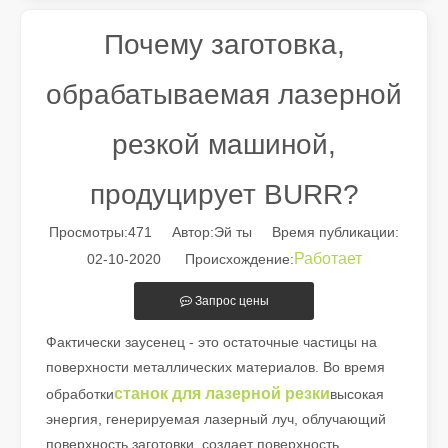
Почему заготовка,
обрабатываемая лазерной
резкой машиной,
продуцирует BURR?
Просмотры:
471
Автор:Эй ты Время публикации:
Работает
02-10-2020 Происхождение:
Руководство на 2026 год: как станки для резки труб с волоконным лазером совершают революцию в производстве труб
Путеводитель на 2026 год: как станки для резки труб с вол
Запрос цены
Фактически заусенец - это остаточные частицы на
поверхности металлических материалов. Во время
станок для лазерной резки
обработки
высокая
энергия, генерируемая лазерный луч, облучающий
поверхность заготовки, создает поверхность