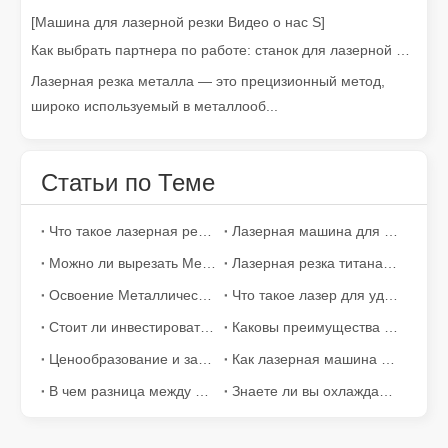
[Машина для лазерной резки Видео о нас S]
Как выбрать партнера по работе: станок для лазерной резки
Лазерная резка металла — это прецизионный метод,
широко используемый в металлооб...
Наши международные партнеры проехали тысячи миль, чтобы посетить нашу фабрику и стать свидетелями волшебства технологии лазерной резки!
Наши международные партнеры проехали тысячи миль, чтобы п
Статьи по Теме
Что такое лазерная резка труб?
Лазерная машина для снятия краски Из древесины: стоит ли покупать?
Можно ли вырезать Металлические изделия из металла лазером? Вот ответы, которые вам нужны!
Лазерная резка титана: передовые решения для высокотехнологичных производств
Освоение Металлические изделия из металла работы: основная роль Металлические изделия из металла лазерных резаков
Что такое лазер для удаления ржавчины и краски и как он работает?
Стоит ли инвестировать в лазерный стриппер Из древесины?
Каковы преимущества прилагаемой защитной волоконной лазерной резки?
Ценообразование и затраты на лазерные режущие машины
Как лазерная машина для резки может уменьшить потери?
В чем разница между Raycus, Max и источником волокна IPG?
Знаете ли вы охлаждающее оборудование лазерной маркировочной машины?
Тимбилдинг Leapion Red Leaf Valley подошел к успешному завершению