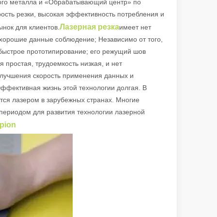
вого металла и «Обрабатывающий центр» по
ых отраслях CA
рость резки, высокая эффективность потребления и
Лазерная резка
нок для клиентов.
имеет нет
 хорошие данные соблюдение; Независимо от того,
 быстрое прототипирование; его режущий шов
я простая, трудоемкость низкая, и нет
 улучшения скорость применения данных и
Эффективная жизнь этой технологии долгая. В
ся лазером в зарубежных странах. Многие
 периодом для развития технологии лазерной
apion