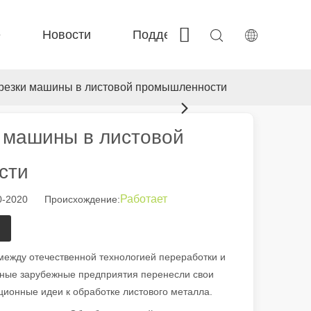
е
Новости
Поддерживать
Связать
 Fe-BS закрыта точность 
 FC-BS-катушка производство 
 F-г-г большой размер 
 Fe-EA EACATILE EXCHANGE 
 резки машины в листовой промышленности
 машины в листовой
сти
Работает
0-2020 Происхождение:
между отечественной технологией переработки и
тные зарубежные предприятия перенесли свои
ционные идеи к обработке листового металла.