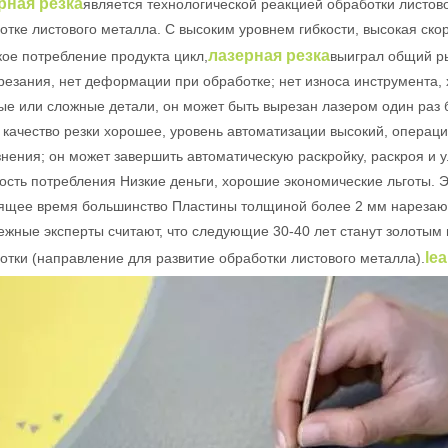
рная резка
является технологической реакцией обработки листо
ости лазерных маркировок. Их широкое использование в различн
отке листового металла. С высоким уровнем гибкости, высокая ско
лазерная резка
кое потребление продукта цикл,
выиграл общий ры
резания, нет деформации при обработке; нет износа инструмента,
ые или сложные детали, он может быть вырезан лазером один раз
, качество резки хорошее, уровень автоматизации высокий, операци
знения; он может завершить автоматическую раскройку, раскроя и
ость потребления Низкие деньги, хорошие экономические льготы. 
ящее время большинство Пластины толщиной более 2 мм нарезают
ежные эксперты считают, что следующие 30-40 лет станут золотым
le
отки (направление для развитие обработки листового металла).