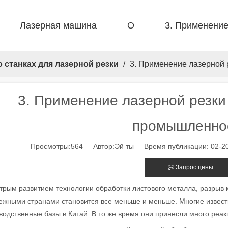
Лазерная машина
О
3. Применени
 F-PL Стальная резка 
 F-BS односпальная кровать закрыта 
 F-EA Economical 
 FB Basic 
 F-Mi Mini 
 FC-B Производство в катушке 
о станках для лазерной резки
/
3. Применение лазерной
3. Применение лазерной резки
промышленно
Просмотры:
564
Автор:Эй ты Время публикации: 02-2
Запрос цены
трым развитием технологии обработки листового металла, разрыв 
ежными странами становится все меньше и меньше. Многие извес
водственные базы в Китай. В то же время они принесли много реак