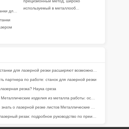
прецизионный метод, широко
используемый в металлооб...
Руководство на 2026 год: как станки для резки труб с волоконным лазером совершают революцию в производстве труб
станки
азером
ий спектр материалов с высокой точностью и низким уровнем отхо
Как наши станки для лазерной резки расширяют возможности мексиканского производства
ть партнера по работе: станок для лазерной резки
 лазерная резка? Наука среза
Освоение Металлические изделия из металла работы: основная роль Металлические изделия из металла лазерных резаков
Что нужно знать о лазерной резке листов Металлические изделия из металла
Большой лазерный резак: подробное руководство по преимуществам и тенденциям рынка
ю и универсальностью. Однако некоторые могут сказать, что у лаз