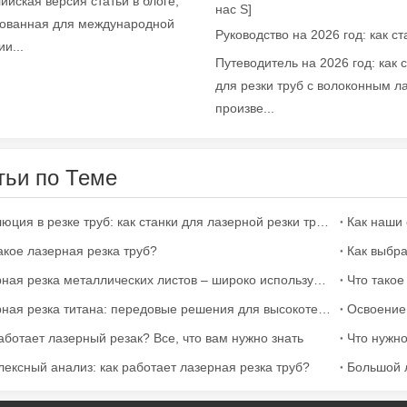
ийская версия статьи в блоге,
нас S]
ованная для международной
и...
Путеводитель на 2026 год: как 
для резки труб с волоконным л
произве...
тьи по Теме
широко используемый в металлообработке. Он может резать широк
Революция в резке труб: как станки для лазерной резки труб меняют производство
акое лазерная резка труб?
Как выбра
Лазерная резка металлических листов – широко используемый метод резки.
Что такое
Лазерная резка титана: передовые решения для высокотехнологичных производств
аботает лазерный резак? Все, что вам нужно знать
ексный анализ: как работает лазерная резка труб?
ьзуемый метод резки. Он известен своей точностью, эффективность