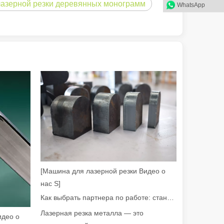
лазерной резки деревянных монограмм
WhatsApp
уб. В быстро развивающемся мире производства металлов эффектив
[Машина для лазерной резки Видео о
нас S]
жет обрабатывать различные металлические трубы с высокой точн
Как выбрать партнера по работе: станок для лазерной резки
Лазерная резка металла — это
идео о