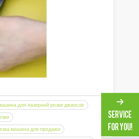
и вдохновляющий тон оригинала. Сияние через Тихий океан: как 
машина для лазерной резки джинсов
езки
езка машина для продажи