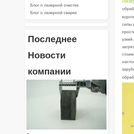
Лазе
Универсальные 3. Применение и выдающиеся особенн
Блог о лазерной очистке
обраб
Блог о лазерной сварке
корот
силы 
прост
Последнее
узкий
загря
Новости
стоим
насто
Революция в резке труб: как станки для лазерной резки труб меняют производство
компании
заруб
обраб
Освоение резки толстых листов: как станки для волоконной лазерной резки совершают революцию в производстве