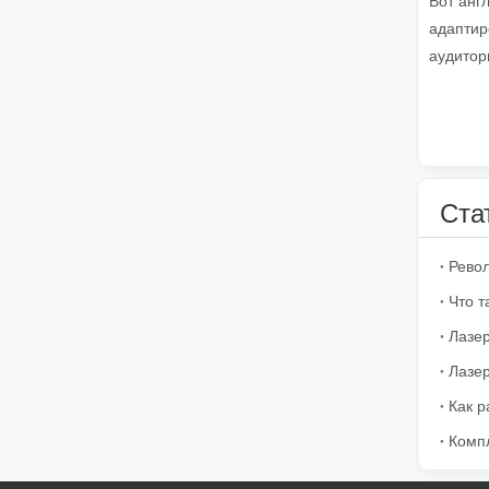
Вот англ
адаптир
аудитори
Как выбрать партнера по работе: станок для лазерной резки
Ста
Лазерная резка металла — это прецизионный метод, 
Что т
Как р
Компл
Лазерная резка металлических листов – широко используемый метод резки.
Лазерная резка металлических листов – широко испол