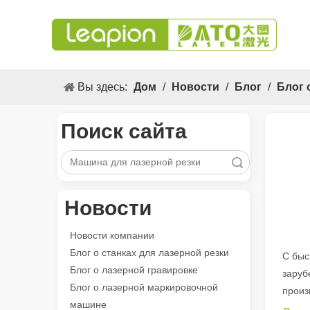
Вы здесь:
Дом
/
Новости
/
Блог
/
Блог 
Поиск сайта
Поиск
Новости
Новости компании
Блог о станках для лазерной резки
С быс
Блог о лазерной гравировке
заруб
Блог о лазерной маркировочной
произ
Универсальные 3. Применение s и выдающиеся функции лазерных маркировочных машин
машине