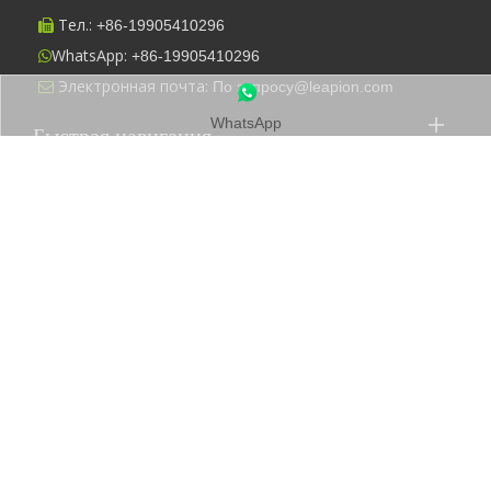
Тел.:
+86-
19905410296

WhatsApp:
+86-19905410296

Электронная почта:
По запросу@leapion.com

WhatsApp
Быстрая навигация
Машины