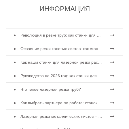
Уровень начала LR-E
ИНФОРМАЦИЯ
Гравировка с ЧПУ
Революция в резке труб: как станки для лазерной резки труб меняют производство
Освоение резки толстых листов: как станки для волоконной лазерной резки совершают революцию в производстве
Как наши станки для лазерной резки расширяют возможности мексиканского производства
Руководство на 2026 год: как станки для резки труб с волоконным лазером совершают революцию в производстве труб
Что такое лазерная резка труб?
Как выбрать партнера по работе: станок для лазерной резки
Лазерная резка металлических листов – широко используемый метод резки.